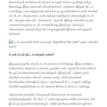
தேவைக்குக் காசில்லாமல் நம்மால் பொருள் வாங்க முடிகிறது என்று
நினைத்து, இந்த வலையில் சிக்குகிறார்கள். அதற்காக இந்தத் திட்டம்
பயனற்றது, பாதாளத்துக்குள் தள்ளக்கூடியது என்றெல்லாம் நான் சொல்ல
மாட்டேன். பக்குவமாகப் பயன்படுத்தத் தெரிந்தால் அனைத்துக் கடன்
திட்டங்களும் நல்ல திட்டங்கள்தான். ஆனால், இன்று மக்களில் பெரும்
பாலானவர்களுக்கு கடன் வாங்கும்போது இருக்கும் ஆர்வமும்
அக்கறையும் அதைத் திருப்பிச் செலுத்துவதில் இல்லை என்பதுதான்
பிரச்னை.
பி.என்.பி.எல் திட்டம் என்றால் என்ன?
இது ஒரு குறுகிய காலக் கடன் வகையைச் சேர்ந்தது. இந்த வசதியை
உபயோகிக்க விரும்பும் பயனாளர், முதலில் பான், ஆதார் போன்ற மினிமம்
கே.ஒய்.சி விவரங்களைக் கொடுத்தால், இந்தத் திட்டத்தின் மூலம்
அவரின் மாதாந்தர பில்கள், வாகன வசதி, வங்கி விவரங்கள்
போன்றவற்றை சோஷியல் மீடியா / ஆன்லைன் டேட்டாமூலம் அறிந்து
அவரின் தகுதிக்கேற்ப கடன் அளவை நிர்ணயம் செய்யப் படுகிறது.
ஆன்லைன் தளத்தில் அவருக்குத் தேவையான பொருளைத்
தேர்ந்தெடுத்தபின், ‘பே லேட்டர்’ என்ற ஆப்ஷனை க்ளிக் செய்தால், சில
இ.எம்.ஐ ஆப்ஷன்கள் தோன்றும். அதில் தனக்கு வசதியான ஒன்றை