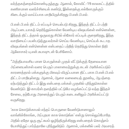
வர்த்தகத்தைக்கொண்டிருந்தது. ஆனால், கோவிட்-19 காலகட்டத்தில்
கணிசமான வளர்ச்சியைக் கண்டு, இன்றைக்கு எல்லோருக்கும்
கிடைக்கும் வாய்ப்பாக மாறியிருக்கிறது பி.என்.பி.எல்.
பி.என்.பி.எல் திட்டம் எப்படிச் செயல்படு கிறது, இந்தத் திட்டம் பற்றி
அடிப்படையாகத் தெரிந்துகொள்ள வேண்டிய விஷயங்கள் என்னென்ன,
இந்தத் திட்டத்தால் ஒருவரது சிபில் ஸ்கோர் எப்படிக் குறைகிறது, இந்த
வசதியைப் பயன்படுத்துபவர்கள் செய்ய வேண்டிய, செய்யக் கூடாத
விஷயங்கள் என்னென்ன என்பதைப் பற்றித் தெரிந்து கொள்ள நிதி
ஆலோசகர் யு.என்.சுபாஷுடன் பேசினோம்.
“அத்தியாவசிய மான பொருள்கள் முதல் வீட்டுக்குத் தேவையான
அப்ளையன்சஸ் வரை பெரும் பாலானவற்றுக்கு கடன் அளிக்கப்படும்
காரணத்தால் மக்களுக்கு மிகவும் விருப்பமான திட்டமாக பி.என்.பி.எல்
திட்டம் மாறியுள்ளது. ஆனால், ஆசை வலையைத் தூண்டி, ஆபத்தை
ஏற்படுத்தும் திட்டம் இது என்பதை மக்கள் முதலில் புரிந்துகொள்ள
வேண்டும். இ-காமர்ஸ் தளத்தில் மட்டுமே வழங்கப்பட்டு வந்த இந்தச்
சேவை, தற்போது அனைத்துப் பெரும் கடைகளிலும் அளிக்கப்பட்டு
வருகிறது.
‘காசு கொடுக்காமல் எந்தப் பொருளை வேண்டுமானாலும்
வாங்கிக்கோங்க, அப்புறமா காசு கொடுங்க’ என்று சொல்லும்போதே
அதில் ஏதோ ஒரு சூட்சுமம் ஒழிந்திருக்கிறது என்பதைக் கொஞ்சம்
யோசித்துப் பார்த்தாலே புரிந்துவிடும். ஆனால், மக்களில் பலர் அவசரத்