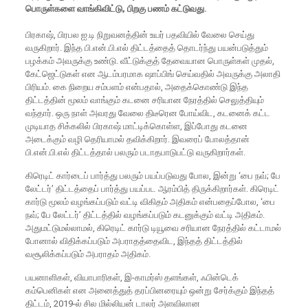
பொருள்களை வாங்கிவிட்டு, பிறகு பணம் கட்டுவது.
பிரகாஷ், பிரபல ஐ.டி நிறுவனத்தின் உயர் பதவியில் வேலை செய்து
வருகிறார். இந்த பி.என்.பி.எல் திட்டத்தைத் தொடர்ந்து பயன்படுத்தும்
பழக்கம் அவருக்கு உண்டு. வீட்டுக்குத் தேவையான பொருள்கள் முதல்,
கேட்ஜெட்டுகள் என ஆடம்பரமாக ஷாப்பிங் செய்வதில் அவருக்கு அலாதி
பிரியம். கை நிறைய சம்பளம் என்பதால், அதைக்கொண்டு இந்த
திட்டத்தின் மூலம் வாங்கும் கடனை சரியான நேரத்தில் செலுத்தியும்
வந்தார். ஒரு நாள் அவரது வேலை திடீரென போய்விட, கடனைக் கட்ட
முடியாத சிக்கலில் பிரகாஷ் மாட்டிக்கொள்ள, இப்போது கடனை
அடைக்கும் வழி தெரியாமல் தவிக்கிறார். இவரைப் போலத்தான்
பி.என்.பி.எல் திட்டத்தால் பலரும் படாதபாடுபட்டு வருகிறார்கள்.
கிரெடிட் கார்டைப் பார்த்து பலரும் பயப்படுவது போல, இன்று ‘பை நவ்; பே
லேட்டர்’ திட்டத்தைப் பார்த்து பயப்பட ஆரம்பித் திருக்கிறார்கள். கிரெடிட்
கார்டு மூலம் வழங்கப்படும் வட்டி விகிதம் அதிகம் என்பதைப்போல, ‘பை
நவ்; பே லேட்டர்’ திட்டத்தில் வழங்கப்படும் கடனுக்கும் வட்டி அதிகம்.
அதுமட்டுமல்லாமல், கிரெடிட் கார்டு டியூவை சரியான நேரத்தில் கட்டாமல்
போனால் விதிக்கப்படும் அபராதத்தைவிட, இந்தத் திட்டத்தில்
வசூலிக்கப்படும் அபராதம் அதிகம்.
பயனாளிகள், வியாபாரிகள், இ-காமர்ஸ் தளங்கள், ஃபின்டெக்
கம்பெனிகள் என அனைத்துத் தரப்பினரையும் ஒன்று சேர்க்கும் இந்தத்
திட்டம், 2019-ல் சில மில்லியன் டாலர் அளவிலான