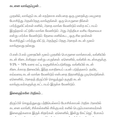
கடனை வாங்கும்முன்…
முதலில், வாங்கும் கடன் எதற்காக என்பதை ஒரு முறைக்கு பலமுறை
யோசித்து அதன்பிறகு வாங்குங்கள். ஒரு பொருளை நீங்கள்
பார்த்துவிட்டீர்கள் எனில், அதை வாங்க வேண்டும் என்ற கட்டாயம்
இருந்தால் மட்டுமே வாங்க வேண்டும். அது அத்தியா வசிய தேவையா
என்று பார்க்க வேண்டும். தேவை எனில்கூட, ஒரு சில நாள்கள்
யோசித்துப் பார்த்து விட்டு, அதற்குப் பிறகு அதைக் கடன் மூலம்
வாங்குவது நல்லது.
பி.என்.பி.எல் முறையின் மூலம் முதலில் பொருளை வாங்காமல், வங்கியில்
கடன் கிடைக்கிறதா என்று பாருங்கள். ஏனெனில், வங்கிக் கடன்களுக்கு
9.5% – 16% வரை வட்டி வசூலிக்கப்படுகிறது. வங்கியில் கடன்
கிடைக்காத நிலையில், இந்த வசதியைப் பயன் படுத்தலாம். தவிர,
எவ்வளவு கடன் வாங்க வேண்டும் என்பதை நிதானித்து முடிவெடுங்கள்.
ஏனெனில், அதைத் திருப்பிச் செலுத்தும் தகுதி கடன்
வாங்குபவர்களுக்கு கட்டாயம் இருக்க வேண்டும்.
இளைஞர்களே அதிகம்…
திருப்பிச் செலுத்துவது பற்றியெல்லாம் யோசிக்காமல் அதிக அளவில்
கடனை வாங்கி, சிக்கல்களில் சிக்குபவர் களில் பெரும்பாலானவர்கள்
இளைஞர்களாக இருக் கிறார்கள். ஏனெனில், இன்று கேட்ஜெட் மோகம்