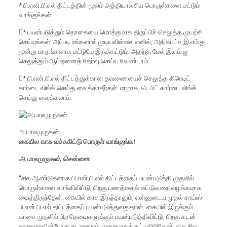
* பி.என்.பி.எல் திட்டத்தின் மூலம் அத்தியாவசிய பொருள்களை மட்டும்
வாங்குங்கள்.
* பயன்படுத்தும் தொகையை மொத்தமாக திருப்பிச் செலுத்த முயற்சி
செய்யுங்கள். அப்படி உங்களால் முடியவில்லை எனில், அதிகபட்ச இ.எம்.ஐ
மூன்று மாதங்களாக மட்டுமே இருக்கட்டும். அதற்கு மேல் இ.எம்.ஐ
செலுத்தும் ஆப்ஷனைத் தேர்வு செய்ய வேண்டாம்.
* பி.என்.பி.எல் திட்டத்துக்கான தவணையைச் செலுத்த கிரெடிட்
கார்டை லிங்க் செய்து வைக்காதீர்கள். மாறாக, டெபிட் கார்டை லிங்க்
செய்து வைக்கலாம்.
அ.பாலமுருகன்
கையில காசு வச்சுகிட்டு பொருள் வாங்குங்க!
அ.பாலமுருகன், சென்னை.
“சில ஆண்டுகளாக பி.என்.பி.எல் திட்டத்தைப் பயன்படுத்தி முதலில்
பொருள்களை வாங்கிவிட்டு, பிறகு பணத்தைக் கட்டுவதை வழக்கமாக
வைத்திருந்தேன். கையில் காசு இருந்தாலும், என்னுடைய முதல் சாய்ஸ்
பி.என்.பி.எல் திட்டத்தைப் பயன்படுத்துவதுதான். கையில் இருக்கும்
காசை முதலில் பிற தேவைகளுக்குப் பயன்படுத்திவிட்டு, பிறகு கடன்
தவணையின்போது கடனையும் முறையாகக் கட்டிவிடுவேன். ஒரு சில