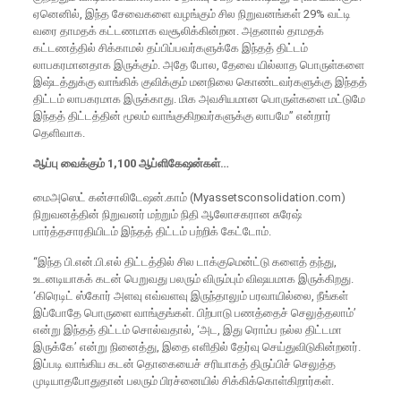
ஏனெனில், இந்த சேவைகளை வழங்கும் சில நிறுவனங்கள் 29% வட்டி
வரை தாமதக் கட்டணமாக வசூலிக்கின்றன. அதனால் தாமதக்
கட்டணத்தில் சிக்காமல் தப்பிப்பவர்களுக்கே இந்தத் திட்டம்
லாபகரமானதாக இருக்கும். அதே போல, தேவை யில்லாத பொருள்களை
இஷ்டத்துக்கு வாங்கிக் குவிக்கும் மனநிலை கொண்டவர்களுக்கு இந்தத்
திட்டம் லாபகரமாக இருக்காது. மிக அவசியமான பொருள்களை மட்டுமே
இந்தத் திட்டத்தின் மூலம் வாங்குகிறவர்களுக்கு லாபமே” என்றார்
தெளிவாக.
ஆப்பு வைக்கும் 1,100 ஆப்ளிகேஷன்கள்…
மைஅஸெட் கன்சாலிடேஷன்.காம் (Myassetsconsolidation.com)
நிறுவனத்தின் நிறுவனர் மற்றும் நிதி ஆலோசகரான சுரேஷ்
பார்த்தசாரதியிடம் இந்தத் திட்டம் பற்றிக் கேட்டோம்.
“இந்த பி.என்.பி.எல் திட்டத்தில் சில டாக்குமென்ட்டு களைத் தந்து,
உடனடியாகக் கடன் பெறுவது பலரும் விரும்பும் விஷயமாக இருக்கிறது.
‘கிரெடிட் ஸ்கோர் அளவு எவ்வளவு இருந்தாலும் பரவாயில்லை, நீங்கள்
இப்போதே பொருளை வாங்குங்கள். பிற்பாடு பணத்தைச் செலுத்தலாம்’
என்று இந்தத் திட்டம் சொல்வதால், ‘அட, இது ரொம்ப நல்ல திட்டமா
இருக்கே’ என்று நினைத்து, இதை எளிதில் தேர்வு செய்துவிடுகின்றனர்.
இப்படி வாங்கிய கடன் தொகையைச் சரியாகத் திருப்பிச் செலுத்த
முடியாதபோதுதான் பலரும் பிரச்னையில் சிக்கிக்கொள்கிறார்கள்.