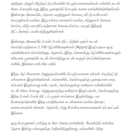
நடுத்தர மற்றும் கீழ்த்தட்டு மக்களில் பெரும்பாலானவர்கள் வங்கிக் கடன்
கிடைக்காதபோது, இந்த முறையில் பொருள் களை வாங்கிவிடுகிறார்கள்.
இன்றைய நிலையில், அவசர மருத்துவச் செலவு, வீட்டு உபயோகப்
பொருள்கள் வாங்க, இரு சக்கர வாகனம் வாங்க, சுற்றுலாச் செலவு
செய்ய, வீடு பராமரிப்பதற்கான செலவு செய்ய பலரும் இந்தத்
திட்டத்தைப் பயன்படுத்துகிறார்கள்.
இன்றைய நிலையில் பி.என்.பி.எல் திட்டத்தின் மூலம் கடன்
கொடுப்பதற்காக 1,100 ஆப்ளிகேஷன்கள் (Apps) இருப்பதாக ஒரு
புள்ளிவிவரம் சொல்கிறது. ஆனால், இந்த அனைத்து ஆப்ளிகேஷன்களும்
சரியான முறையில் கடன் கொடுத்து கடன் வசூல் செய்கின்றனவா
எனில், இல்லை என்பதே பதில்.
இந்த ஆப் லோனை அணுகுவர்களில் பெரும்பாலான வர்கள் அடித்தட்டு
மக்களாக இருக்கிறார்கள். ஏனெனில், அவர்களுக்கு முறையான மாத
சம்பளம் இருக்காது என்ப தால், அவர்களுக்கு எளிதாக வங்கிகளில்
கடன் கிடைக்காது. அணுகுவதற்கு எளிதாக இருப்பதால், அவர்களுக்கு
இந்த பி.என்.பி.எல் திட்டம் முதல் சாய்ஸாக இருக்கிறது. பல
மேலைநாடுகளில் இந்த மாதிரியான கடன்களை வாங்க நிறைய
வரையறைகள் உள்ளன. ஆனால், அது போன்ற வரையறைகள் நம் நாட்டில்
இல்லை.
ஒரு பொருளைப் பார்த்த உடனே அதை வாங்கிவிட வேண்டும் என்கிற
ஆசை இன்று மக்களுக்கு அதிகரித்துள்ளது. மக்களின் அந்த