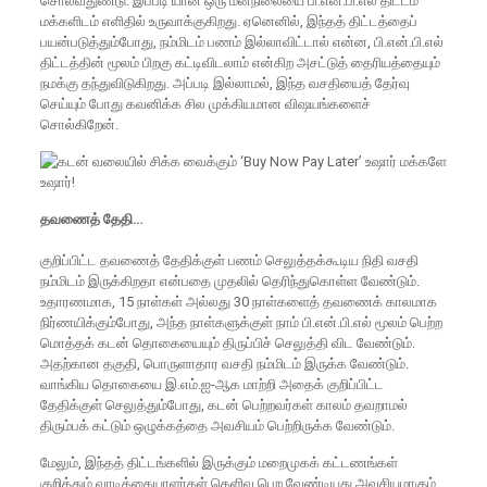
சொல்வதுண்டு. இப்படி யான ஒரு மனநிலையை பி.என்.பி.எல் திட்டம்
மக்களிடம் எளிதில் உருவாக்குகிறது. ஏனெனில், இந்தத் திட்டத்தைப்
பயன்படுத்தும்போது, நம்மிடம் பணம் இல்லாவிட்டால் என்ன, பி.என்.பி.எல்
திட்டத்தின் மூலம் பிறகு கட்டிவிடலாம் என்கிற அசட்டுத் தைரியத்தையும்
நமக்கு தந்துவிடுகிறது. அப்படி இல்லாமல், இந்த வசதியைத் தேர்வு
செய்யும் போது கவனிக்க சில முக்கியமான விஷயங்களைச்
சொல்கிறேன்.
தவணைத் தேதி…
குறிப்பிட்ட தவணைத் தேதிக்குள் பணம் செலுத்தக்கூடிய நிதி வசதி
நம்மிடம் இருக்கிறதா என்பதை முதலில் தெரிந்துகொள்ள வேண்டும்.
உதாரணமாக, 15 நாள்கள் அல்லது 30 நாள்களைத் தவணைக் காலமாக
நிர்ணயிக்கும்போது, அந்த நாள்களுக்குள் நாம் பி.என்.பி.எல் மூலம் பெற்ற
மொத்தக் கடன் தொகையையும் திருப்பிச் செலுத்தி விட வேண்டும்.
அதற்கான தகுதி, பொருளாதார வசதி நம்மிடம் இருக்க வேண்டும்.
வாங்கிய தொகையை இ.எம்.ஐ-ஆக மாற்றி அதைக் குறிப்பிட்ட
தேதிக்குள் செலுத்தும்போது, கடன் பெற்றவர்கள் காலம் தவறாமல்
திரும்பக் கட்டும் ஒழுக்கத்தை அவசியம் பெற்றிருக்க வேண்டும்.
மேலும், இந்தத் திட்டங்களில் இருக்கும் மறைமுகக் கட்டணங்கள்
குறித்தும் வாடிக்கையாளர்கள் தெளிவு பெற வேண்டியது அவசியமாகும்.