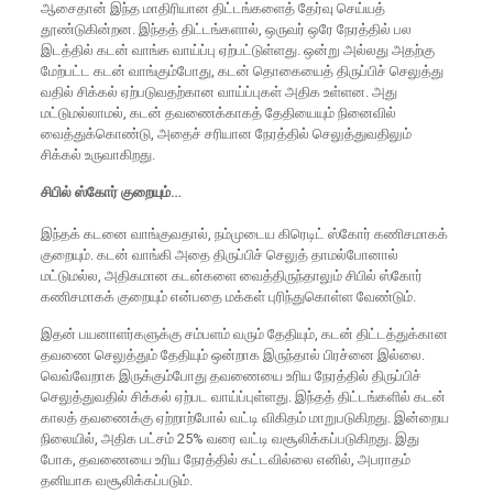
ஆசைதான் இந்த மாதிரியான திட்டங்களைத் தேர்வு செய்யத்
தூண்டுகின்றன. இந்தத் திட்டங்களால், ஒருவர் ஒரே நேரத்தில் பல
இடத்தில் கடன் வாங்க வாய்ப்பு ஏற்பட்டுள்ளது. ஒன்று அல்லது அதற்கு
மேற்பட்ட கடன் வாங்கும்போது, கடன் தொகையைத் திருப்பிச் செலுத்து
வதில் சிக்கல் ஏற்படுவதற்கான வாய்ப்புகள் அதிக உள்ளன. அது
மட்டுமல்லாமல், கடன் தவணைக்காகத் தேதியையும் நினைவில்
வைத்துக்கொண்டு, அதைச் சரியான நேரத்தில் செலுத்துவதிலும்
சிக்கல் உருவாகிறது.
சிபில் ஸ்கோர் குறையும்…
இந்தக் கடனை வாங்குவதால், நம்முடைய கிரெடிட் ஸ்கோர் கணிசமாகக்
குறையும். கடன் வாங்கி அதை திருப்பிச் செலுத் தாமல்போனால்
மட்டுமல்ல, அதிகமான கடன்களை வைத்திருந்தாலும் சிபில் ஸ்கோர்
கணிசமாகக் குறையும் என்பதை மக்கள் புரிந்துகொள்ள வேண்டும்.
இதன் பயனாளர்களுக்கு சம்பளம் வரும் தேதியும், கடன் திட்டத்துக்கான
தவணை செலுத்தும் தேதியும் ஒன்றாக இருந்தால் பிரச்னை இல்லை.
வெவ்வேறாக இருக்கும்போது தவணையை உரிய நேரத்தில் திருப்பிச்
செலுத்துவதில் சிக்கல் ஏற்பட வாய்ப்புள்ளது. இந்தத் திட்டங்களில் கடன்
காலத் தவணைக்கு ஏற்றாற்போல் வட்டி விகிதம் மாறுபடுகிறது. இன்றைய
நிலையில், அதிக பட்சம் 25% வரை வட்டி வசூலிக்கப்படுகிறது. இது
போக, தவணையை உரிய நேரத்தில் கட்டவில்லை எனில், அபராதம்
தனியாக வசூலிக்கப்படும்.