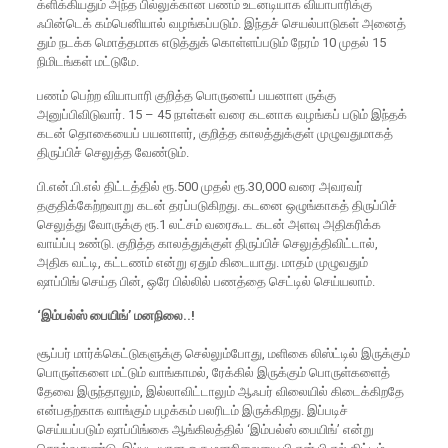
க்ளிக்கியதும் அந்த பில்லுக்கான பணம் உடனடியாக வியாபாரிக்கு
ஃபின்டெக் கம்பெனியால் வழங்கப்படும். இந்தச் செயல்பாடுகள் அனைத்
தும் நடக்க மொத்தமாக எடுத்துக் கொள்ளப்படும் நேரம் 10 முதல் 15
நிமிடங்கள் மட்டுமே.
பணம் பெற்ற வியாபாரி குறித்த பொருளைப் பயனாள ருக்கு
அனுப்பிவிடுவார். 15 – 45 நாள்கள் வரை கடனாக வழங்கப் படும் இந்தக்
கடன் தொகையைப் பயனாளர், குறித்த காலத்துக்குள் முழுவதுமாகத்
திருப்பிச் செலுத்த வேண்டும்.
பி.என்.பி.எல் திட்டத்தில் ரூ.500 முதல் ரூ.30,000 வரை அவரவர்
தகுதிக்கேற்றவாறு கடன் தரப்படுகிறது. கடனை ஒழுங்காகத் திருப்பிச்
செலுத்து வோருக்கு ரூ.1 லட்சம் வரைகூட கடன் அளவு அதிகரிக்க
வாய்ப்பு உண்டு. குறித்த காலத்துக்குள் திருப்பிச் செலுத்திவிட்டால்,
அதிக வட்டி, கட்டணம் என்று ஏதும் கிடையாது. மாதம் முழுவதும்
ஷாப்பிங் செய்த பின், ஒரே பில்லில் பணத்தை செட்டில் செய்யலாம்.
‘இம்பல்ஸ் பையிங்’ மனநிலை..!
சூப்பர் மார்க்கெட்டுகளுக்கு செல்லும்போது, மளிகை லிஸ்ட்டில் இருக்கும்
பொருள்களை மட்டும் வாங்காமல், ரேக்கில் இருக்கும் பொருள்களைத்
தேவை இருந்தாலும், இல்லாவிட்டாலும் ஆஃபர் விலையில் கிடைக்கிறதே
என்பதற்காக வாங்கும் பழக்கம் பலரிடம் இருக்கிறது. இப்படிச்
செய்யப்படும் ஷாப்பிங்கை ஆங்கிலத்தில் ‘இம்பல்ஸ் பையிங்’ என்று