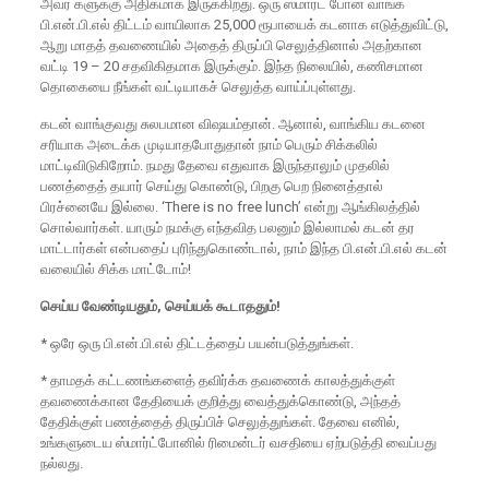
அவர் களுக்கு அதிகமாக இருக்கிறது. ஒரு ஸ்மார்ட் போன் வாங்க
பி.என்.பி.எல் திட்டம் வாயிலாக 25,000 ரூபாயைக் கடனாக எடுத்துவிட்டு,
ஆறு மாதத் தவணையில் அதைத் திருப்பி செலுத்தினால் அதற்கான
வட்டி 19 – 20 சதவிகிதமாக இருக்கும். இந்த நிலையில், கணிசமான
தொகையை நீங்கள் வட்டியாகச் செலுத்த வாய்ப்புள்ளது.
கடன் வாங்குவது சுலபமான விஷயம்தான். ஆனால், வாங்கிய கடனை
சரியாக அடைக்க முடியாதபோதுதான் நாம் பெரும் சிக்கலில்
மாட்டிவிடுகிறோம். நமது தேவை எதுவாக இருந்தாலும் முதலில்
பணத்தைத் தயார் செய்து கொண்டு, பிறகு பெற நினைத்தால்
பிரச்னையே இல்லை. ‘There is no free lunch’ என்று ஆங்கிலத்தில்
சொல்வார்கள். யாரும் நமக்கு எந்தவித பலனும் இல்லாமல் கடன் தர
மாட்டார்கள் என்பதைப் புரிந்துகொண்டால், நாம் இந்த பி.என்.பி.எல் கடன்
வலையில் சிக்க மாட்டோம்!
செய்ய வேண்டியதும், செய்யக் கூடாததும்!
* ஒரே ஒரு பி.என்.பி.எல் திட்டத்தைப் பயன்படுத்துங்கள்.
* தாமதக் கட்டணங்களைத் தவிர்க்க தவணைக் காலத்துக்குள்
தவணைக்கான தேதியைக் குறித்து வைத்துக்கொண்டு, அந்தத்
தேதிக்குள் பணத்தைத் திருப்பிச் செலுத்துங்கள். தேவை எனில்,
உங்களுடைய ஸ்மார்ட்போனில் ரிமைன்டர் வசதியை ஏற்படுத்தி வைப்பது
நல்லது.